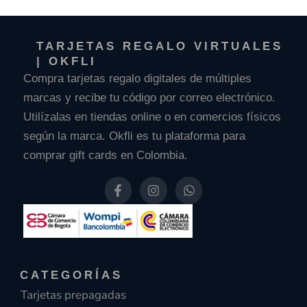
TARJETAS REGALO VIRTUALES
| OKFLI
Compra tarjetas regalo digitales de múltiples
marcas y recibe tu código por correo electrónico.
Utilízalas en tiendas online o en comercios físicos
según la marca. Okfli es tu plataforma para
comprar gift cards en Colombia.
F
I
W
a
n
h
c
s
a
e
t
t
b
a
s
o
g
a
o
r
p
k
a
p
CATEGORÍAS
-
m
f
Tarjetas prepagadas