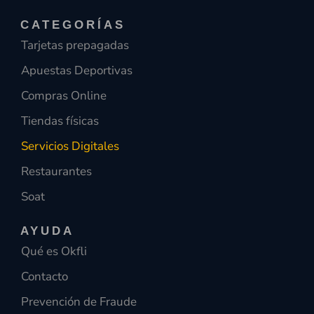
o
r
p
k
a
p
CATEGORÍAS
-
m
f
Tarjetas prepagadas
Apuestas Deportivas
Compras Online
Tiendas físicas
Servicios Digitales
Restaurantes
Soat
AYUDA
Qué es Okfli
Contacto
Prevención de Fraude