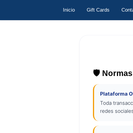
Ir
Inicio
Gift Cards
Cont
al
contenido
🛡️ Norma
Plataforma Of
Toda transacc
redes sociale