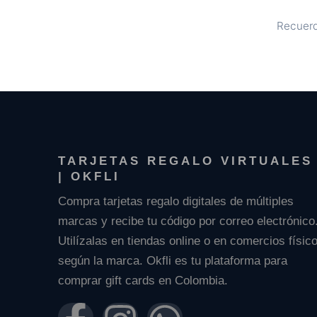
Recuerd
TARJETAS REGALO VIRTUALES
| OKFLI
Compra tarjetas regalo digitales de múltiples
marcas y recibe tu código por correo electrónico
Utilízalas en tiendas online o en comercios físic
según la marca. Okfli es tu plataforma para
comprar gift cards en Colombia.