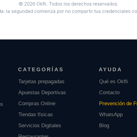
© 2026 Okfli. Todos los derechos reservados.
a: la seguridad comienza por no compartir tus credenciales co
CATEGORÍAS
AYUDA
Tarjetas prepagadas
Qué es Okfli
Apuestas Deportivas
Contacto
.
Compras Online
Prevención de F
os
Tiendas físicas
WhatsApp
Servicios Digitales
Blog
Restaurantes