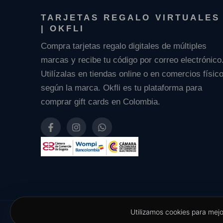
TARJETAS REGALO VIRTUALES
| OKFLI
Compra tarjetas regalo digitales de múltiples
marcas y recibe tu código por correo electrónico
Utilízalas en tiendas online o en comercios físic
según la marca. Okfli es tu plataforma para
comprar gift cards en Colombia.
F
I
W
a
n
h
c
s
a
e
t
t
b
a
s
o
g
a
o
r
p
k
a
p
-
m
f
Utilizamos cookies para mej
Copyright © OKFLI 2026