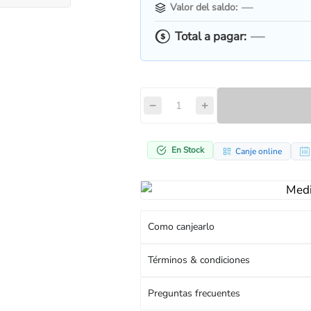
—
Valor del saldo:
—
Total a pagar:
−
+
En Stock
Canje online
Como canjearlo
Términos & condiciones
Preguntas frecuentes