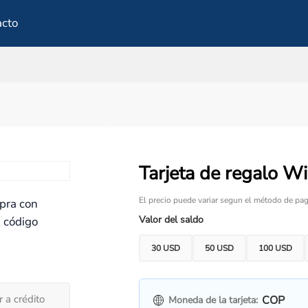
acto
Tarjeta de regalo W
El precio puede variar segun el método de pag
mpra con
Valor del saldo
u código
30 USD
50 USD
100 USD
 a crédito
COP
Moneda de la tarjeta: