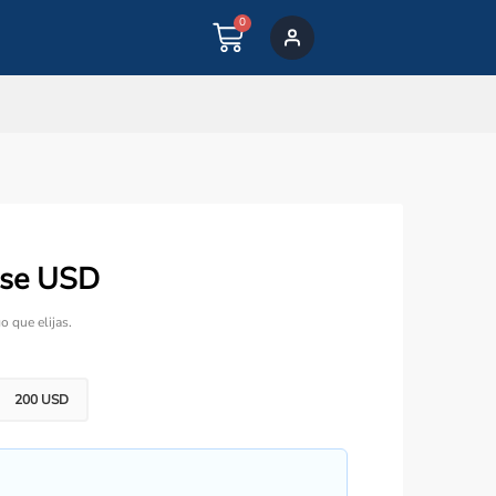
0
CART
ise USD
o que elijas.
200 USD