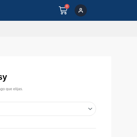
0
CART
sy
go que elijas.